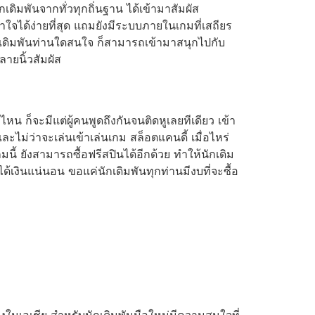
กเดิมพันจากทั่วทุกถิ่นฐาน ได้เข้ามาสัมผัส
้าใจได้ง่ายที่สุด แถมยังมีระบบภายในเกมที่เสถียร
กเดิมพันท่านใดสนใจ ก็สามารถเข้ามาสนุกไปกับ
ายนิ้วสัมผัส
หน ก็จะมีแต่ผู้คนพูดถึงกันจนติดหูเลยทีเดียว เข้า
ละไม่ว่าจะเล่นเข้าเล่นเกม สล็อตแคนดี้ เมื่อไหร่
นี้ ยังสามารถซื้อฟรีสปินได้อีกด้วย ทำให้นักเดิม
้เงินแน่นอน ขอแค่นักเดิมพันทุกท่านมีงบที่จะซื้อ
นเอเชีย สำหรับนักเดิมพันมือใหม่มีความสนใจที่