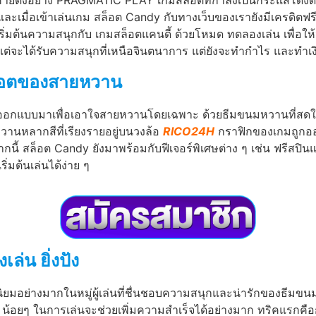
และเมื่อเข้าเล่นเกม สล็อต Candy กับทางเว็บของเรายังมีเครดิตฟรี
 เริ่มต้นความสนุกกับ เกมสล็อตแคนดี้ ด้วยโหมด ทดลองเล่น เพื่อใ
งแต่จะได้รับความสนุกที่เหนือจินตนาการ แต่ยังจะทำกำไร และทำเงิน
็อตของสายหวาน
อกแบบมาเพื่อเอาใจสายหวานโดยเฉพาะ ด้วยธีมขนมหวานที่สดใส น่าร
วานหลากสีที่เรียงรายอยู่บนวงล้อ
RICO24H
กราฟิกของเกมถูกอ
ี้ สล็อต Candy ยังมาพร้อมกับฟีเจอร์พิเศษต่าง ๆ เช่น ฟรีสปิน
ิ่มต้นเล่นได้ง่าย ๆ
ล่น ยิ่งปัง
ิยมอย่างมากในหมู่ผู้เล่นที่ชื่นชอบความสนุกและน่ารักของธีมข
กๆ น้อยๆ ในการเล่นจะช่วยเพิ่มความสำเร็จได้อย่างมาก ทริคแร