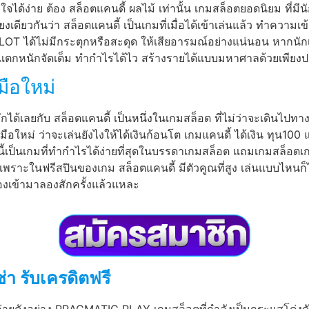
ได้ง่าย ต้อง สล็อตแคนดี้ ผลไม้ เท่านั้น เกมสล็อตยอดนิยม ที่มีนั
ดียวกันว่า สล็อตแคนดี้ เป็นเกมที่เมื่อได้เข้าเล่นแล้ว ทำความเข
LOT ได้ไม่มีกระตุกหรือสะดุด ให้เสียอารมณ์อย่างแน่นอน หากนั
สแตกหนักจัดเต็ม ทำกำไรได้ไว สร้างรายได้แบบมหาศาลด้วยเพียงปล
มือใหม่
ได้เลยกับ สล็อตแคนดี้ เป็นหนึ่งในเกมสล็อต ที่ไม่ว่าจะเดินไปทางไ
อใหม่ ว่าจะเล่นยังไงให้ได้เงินก้อนโต เกมแคนดี้ ได้เงิน ทุน100 แ
นี้เป็นเกมที่ทำกำไรได้ง่ายที่สุดในบรรดาเกมสล็อต แถมเกมสล็อตเกม
 เพราะในฟรีสปินของเกม สล็อตแคนดี้ มีตัวคูณที่สูง เล่นแบบไหนก็ได
ต้องเข้ามาลองสักครั้งแล้วแหละ
า รับเครดิตฟรี
ดังอย่าง PRAGMATIC PLAY เกมสล็อตที่กำลังเป็นกระแสโด่งดังใ