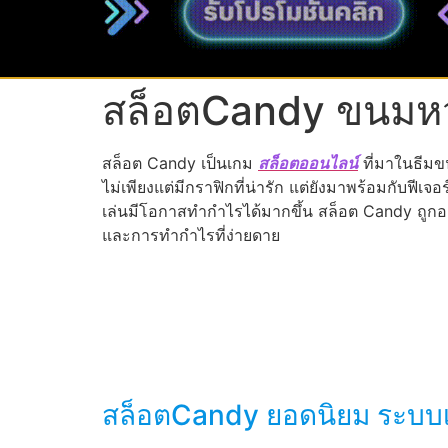
สล็อตCandy ขนมหว
สล็อต Candy เป็นเกม
สล็อตออนไลน์
ที่มาในธีม
ไม่เพียงแต่มีกราฟิกที่น่ารัก แต่ยังมาพร้อมกับฟีเ
เล่นมีโอกาสทำกำไรได้มากขึ้น สล็อต Candy ถูกออ
และการทำกำไรที่ง่ายดาย
สล็อตCandy ยอดนิยม ระบบ