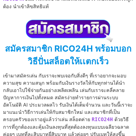
ต้อง นำเข้าลิขสิทธิแท้
สมัครสมาชิก RICO24H พร้อมบอก
วิธีปั่นสล็อตให้เเตกเร็ว
เข้ามาสมัครเล่น กับเราจะพบเจอกับสิ่งดีๆ ที่เราอยากจะมอบ
ความสุข ความสนุก พร้อมกับเงินรางวัลให้กับทุกท่านได้นำ
กลับเอาไปใช้จ่ายกันอย่างเพลิดเพลิน เล่นกับเราจะคลี่คลาย
ปัญหาการเงินไปทั้งหมด สมัครง่ายทำรายการผ่านระบบ
อัตโนมัติ AI ประมวลผลไว รับเงินได้เต็มจำนวน และวันนี้เราจะ
มาแนะนำวิธีการเล่นให้กับสมาชิกใหม่ และสมาชิกที่เป็น
ครอบครัวของเราอยู่แล้วว่าเล่น สล็อตค่าย
ด้วยวิธี
RICO24H
การที่ถูกต้องและคุ้มเงินลงทุนที่สุดต้องลงทุนแบบเฉลียวฉลาด
ค่อยๆ เบทที่ละสิบบาทยี่สิบบาท แล้วค่อยๆ ปรับเบทให้สูงขึ้น