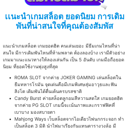
เเนะนำเกมสล็อต ยอดนิยม การเดิม
พันที่น่าสนใจที่คุณต้องสัมพัส
เเนะนำเกมสล็อต เกมยอดฮิต คนเล่นเยอะ มีธีมเกมไหนที่น่า
สนใจ มีการเดิมพันไหนที่ห้ามพลาด ต้องลองบ้าง เรามีตัวอย่าง
เกมมาแนะแนวทางให้ลองเล่นกัน เป็น 5 อันดับ เกมมือถือยอด
นิยม ที่ยอดใช้งานพุ่งสูงที่สุด
ROMA SLOT จากค่าย JOKER GAMING เล่นสล็อตใน
ธีมทหารโรมัน จุดเด่นคือมีเกมพิเศษสุ่มอาวุธและฟัน
สิงโต เดิมพันได้ตื่นเต้นครบรสชาติ
Candy Burst ค่ายสล็อตลูกอมสีหวานสดใส เกมยอดฮิต
จากค่าย PG SLOT เกมนี้จะเน้นภาพและกราฟฟิคที่
เบาบาง มองสบายตา
Mahjong Ways เว็บสล็อตจากไอเดียวไพ่นกกระจอก ทำ
เป็นสล็อต 3 มิติ นำไพ่มาเรียงกันแทนตารางวงล้อ มี