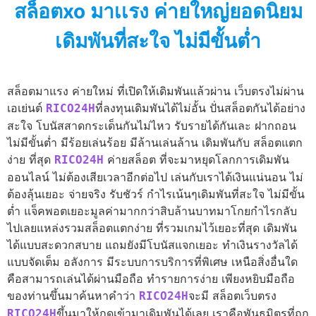
สล็อตxo มาเเรง ค่ายใหญ่ยอดนิยม
เดิมพันที่สะใจ ไม่มีขั้นต่ำ
สล็อตมาแรง ค่ายใหม่ ที่เปิดให้เดิมพันแล้วผ่าน เว็บตรงไม่ผ่าน
เอเย่นต์
ที่ลงทุนเดิมพันได้ไม่อั้น ปั่นสล็อตกันได้อย่าง
RICO24H
สะใจ โบนัสสาดกระเด็นกันไม่ไหว รับรายได้กันเละ ฝากถอน
ไม่มีขั้นต่ำ มีร้อยเล่นร้อย มีล้านเล่นล้าน เดิมพันกับ สล็อตแตก
ง่าย ที่สุด
ค่ายสล็อต ที่จะมาหยุดโลกการเดิมพัน
RICO24H
ออนไลน์ ไม่ต้องเสียเวลาอีกต่อไป เล่นกับเราได้เงินแน่นอน ไม่
ต้องลุ้นเยอะ จ่ายจริง รับชัวร์ กำไรเน้นๆเดิมพันที่สะใจ ไม่มีขั้น
ต่ำ แจ็คพอตเยอะมูลค่ามากกว่าสิบล้านบาทมาโกยกำไรกลับ
ไปเลยแหล่งรวมสล็อตแตกง่าย ที่รวมเกมไว้เยอะที่สุด เดิมพัน
ได้แบบสะดวกสบาย แถมยังมีโบนัสแจกเยอะ ทำเงินรางวัลได้
แบบจัดเต็ม อลังการ มีระบบการบริการที่พิเศษ เหนือสิ่งอื่นใด
คือสามารถเล่นได้ผ่านมือถือ ทำรายการง่าย เพียงหยิบมือถือ
ของท่านขึ้นมาค้นหาคำว่า
จะมี สล็อตเว็บตรง
RICO24H
ขึ้นมาให้กดเข้ามาเดิมพันได้เลย เราคือพันธมิตรที่ถูก
RICO24H