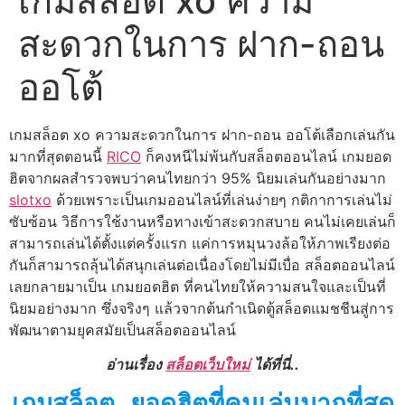
เกมสล็อต xo ความ
สะดวกในการ ฝาก-ถอน
ออโต้
เกมสล็อต xo ความสะดวกในการ ฝาก-ถอน ออโต้เลือกเล่นกัน
มากที่สุดตอนนี้
RICO
ก็คงหนีไม่พ้นกับสล็อตออนไลน์ เกมยอด
ฮิตจากผลสำรวจพบว่าคนไทยกว่า 95% นิยมเล่นกันอย่างมาก
slotxo
ด้วยเพราะเป็นเกมออนไลน์ที่เล่นง่ายๆ กติกาการเล่นไม่
ซับซ้อน วิธีการใช้งานหรือทางเข้าสะดวกสบาย คนไม่เคยเล่นก็
สามารถเล่นได้ตั้งแต่ครั้งแรก แค่การหมุนวงล้อให้ภาพเรียงต่อ
กันก็สามารถลุ้นได้สนุกเล่นต่อเนื่องโดยไม่มีเบื่อ สล็อตออนไลน์
เลยกลายมาเป็น เกมยอดฮิต ที่คนไทยให้ความสนใจและเป็นที่
นิยมอย่างมาก ซึ่งจริงๆ แล้วจากต้นกำเนิดตู้สล็อตแมชชีนสู่การ
พัฒนาตามยุคสมัยเป็นสล็อตออนไลน์
อ่านเรื่อง
สล็อตเว็บใหม่
ได้ที่นี่..
เกมสล็อต ยอดฮิตที่คนเล่นมากที่สุด