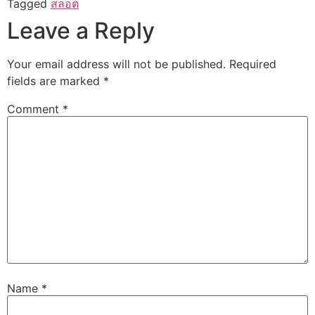
Tagged
สล็อต
Leave a Reply
Your email address will not be published.
Required
fields are marked
*
Comment
*
Name
*